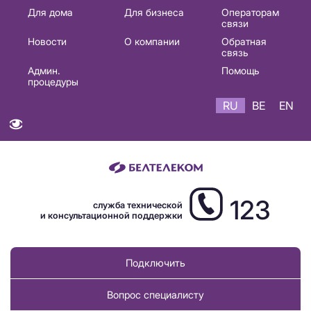
Основная
Для дома
Для бизнеса
Операторам
связи
навигация
Новости
О компании
Обратная
RU
связь
Админ.
Помощь
процедуры
RU
BE
EN
123
служба технической
и консультационной поддержки
Подключить
Вопрос специалисту