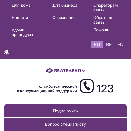
Основная
Для дома
Для бизнеса
Операторам
связи
навигация
Новости
О компании
Обратная
RU
связь
Админ.
Помощь
процедуры
RU
BE
EN
123
служба технической
и консультационной поддержки
Подключить
Вопрос специалисту