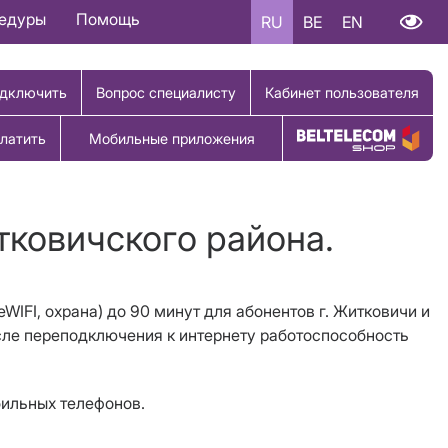
цедуры
Помощь
RU
BE
EN
дключить
Вопрос специалисту
Кабинет пользователя
латить
Мобильные приложения
Купить товар
тковичского района.
WIFI, охрана) до 90 минут для абонентов г. Житковичи и
осле переподключения к интернету работоспособность
бильных телефонов.