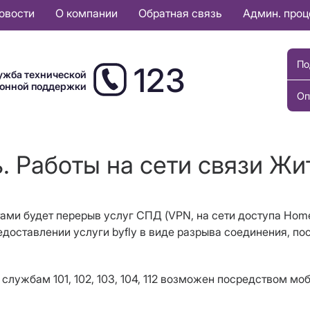
овости
О компании
Обратная связь
Админ. про
По
123
ужба технической
ионной поддержки
Оп
. Работы на сети связи Жи
отами будет перерыв услуг СПД (VPN, на сети доступа Home
доставлении услуги byfly в виде разрыва соединения, п
службам 101, 102, 103, 104, 112 возможен посредством мо