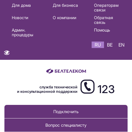
Основная
Для дома
Для бизнеса
Операторам
связи
навигация
Новости
О компании
Обратная
RU
связь
Админ.
Помощь
процедуры
RU
BE
EN
123
служба технической
и консультационной поддержки
Подключить
Вопрос специалисту