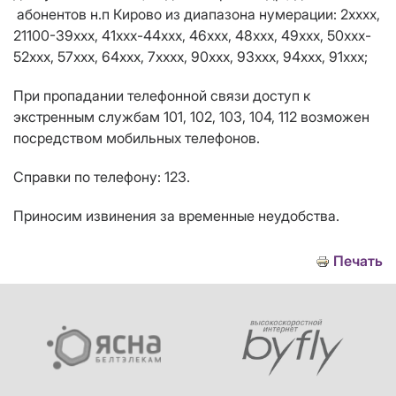
абонентов н.п Кирово
из
диапазона нумерации:
2хххх,
21100-39ххх, 41xxx-44ххх, 46xxх, 48xxx, 49xxx, 50xxx-
52xxx, 57ххх, 64xxx, 7хxxx, 90ххх, 93xxx, 94xxx, 91ххх;
При пропадании телефонной связи доступ к
экстренным службам 101, 102, 103, 104, 112 возможен
посредством мобильных телефонов.
Справки по телефону: 123.
Приносим извинения за временные неудобства.
Печать