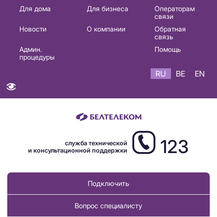
Основная
Для дома
Для бизнеса
Операторам
связи
навигация
Новости
О компании
Обратная
RU
связь
Админ.
Помощь
процедуры
RU
BE
EN
123
служба технической
и консультационной поддержки
Подключить
Вопрос специалисту