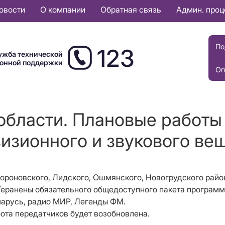
овости
О компании
Обратная связь
Админ. про
По
123
ужба технической
ионной поддержки
Оп
области. Плановые работы
изионного и звукового ве
, Вороновского, Лидского, Ошмянского, Новогрудского рай
Геранены обязательного общедоступного пакета программ
еларусь, радио МИР, Легенды ФМ.
бота передатчиков будет возобновлена.