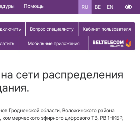
цедуры
Помощь
RU
BE
EN
дключить
Вопрос специалисту
Кабинет пользователя
латить
Мобильные приложения
Купить товар
 на сети распределения
щания.
онов Гродненской области, Воложинского района
, коммерческого эфирного цифрового ТВ, РВ 1НКБР,