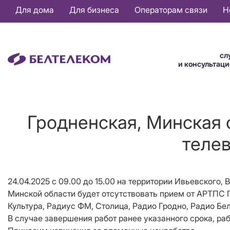
Основная
Для дома
Для бизнеса
Операторам связи
Н
навигация
RU
сл
и консультац
Гродненская, Минская 
телев
24.04.2025 с 09.00 до 15.00 на территории Ивьевского
Минской области будет отсутствовать прием от АРТПС 
Культура, Радиус ФМ, Столица, Радио Гродно, Радио Б
В случае завершения работ ранее указанного срока, ра