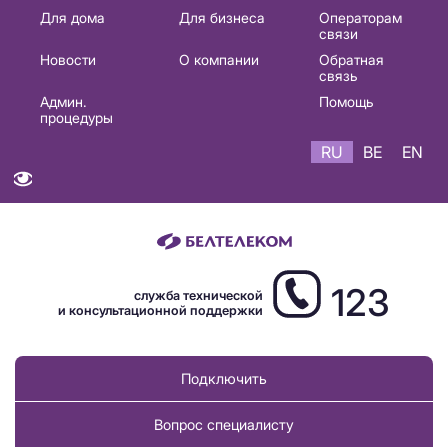
Основная
Для дома
Для бизнеса
Операторам
связи
навигация
Новости
О компании
Обратная
RU
связь
Админ.
Помощь
процедуры
RU
BE
EN
123
служба технической
и консультационной поддержки
Подключить
Вопрос специалисту