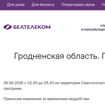
Основная
Для дома
Для бизнеса
Операторам связи
Н
навигация
RU
сл
и консультац
Гродненская область. 
26.06.2026
с 02.00 до 05.30
на территории Свислочског
программ
.
Приносим извинения за временные неудобства.