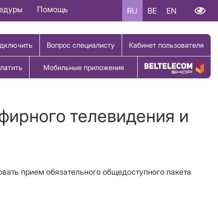
цедуры
Помощь
RU
BE
EN
дключить
Вопрос специалисту
Кабинет пользователя
латить
Мобильные приложения
Купить товар
эфирного телевидения и
вовать прием
обязательного общедоступного пакета