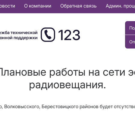
овости
О компании
Обратная связь
Админ. про
По
123
ужба технической
ионной поддержки
Оп
Плановые работы на сети 
радиовещания.
о, Волковысского, Берестовицкого
районов
будет отсутст