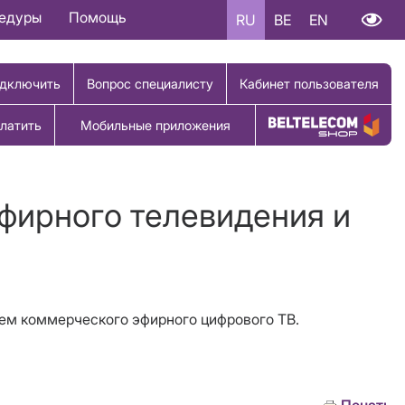
цедуры
Помощь
RU
BE
EN
дключить
Вопрос специалисту
Кабинет пользователя
латить
Мобильные приложения
Купить товар
эфирного телевидения и
рием коммерческого эфирного цифрового ТВ.