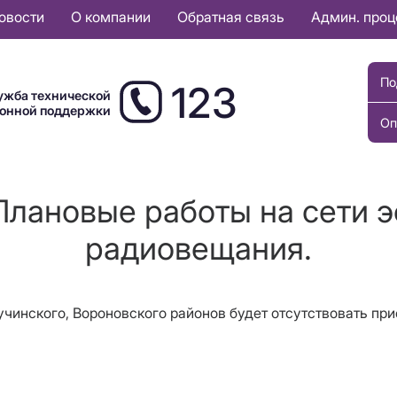
овости
О компании
Обратная связь
Админ. про
По
123
ужба технической
ионной поддержки
Оп
Плановые работы на сети 
радиовещания.
Щучинского, Вороновского районов будет отсутствовать п