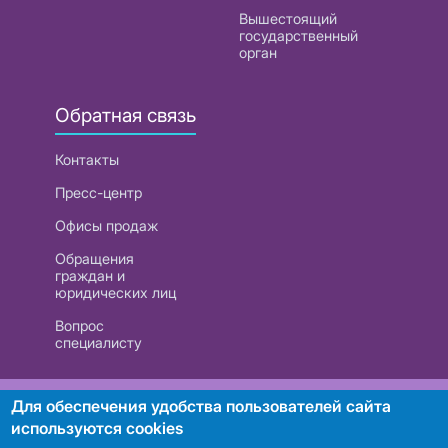
Вышестоящий
государственный
орган
Обратная связь
Контакты
Пресс-центр
Офисы продаж
Обращения
граждан и
юридических лиц
Вопрос
специалисту
РУП «Белтелеком». УНП 101007741
Для обеспечения удобства пользователей сайта
используются cookies