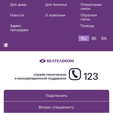
Основная
Для дома
Для бизнеса
Операторам
связи
навигация
Новости
О компании
Обратная
RU
связь
Админ.
Помощь
процедуры
RU
BE
EN
123
служба технической
и консультационной поддержки
Подключить
Вопрос специалисту