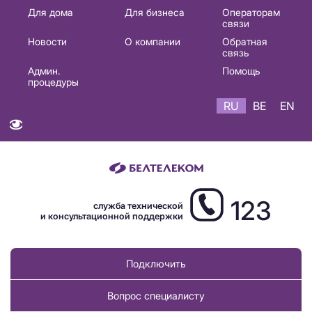
Основная
Для дома
Для бизнеса
Операторам
связи
навигация
Новости
О компании
Обратная
RU
связь
Админ.
Помощь
процедуры
RU
BE
EN
123
служба технической
и консультационной поддержки
Подключить
Вопрос специалисту