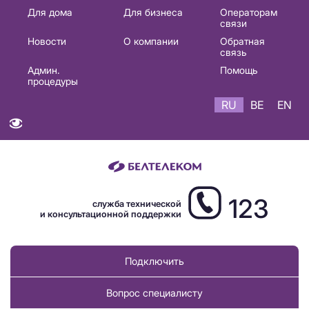
Основная
Для дома
Для бизнеса
Операторам
связи
навигация
Новости
О компании
Обратная
RU
связь
Админ.
Помощь
процедуры
RU
BE
EN
123
служба технической
и консультационной поддержки
Подключить
Вопрос специалисту