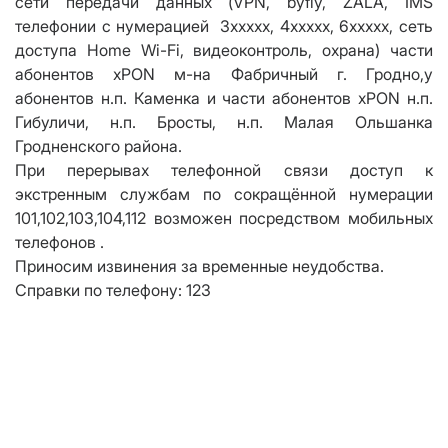
сети передачи данных (VPN, byfly, ZALA, IMS
телефонии с нумерацией 3хххxх, 4хххxх, 6хххxх, сеть
доступа Home Wi-Fi, видеоконтроль, охрана) части
абонентов xPON м-на Фабричный г. Гродно,у
абонентов н.п. Каменка и части абонентов xPON н.п.
Гибуличи, н.п. Бросты, н.п. Малая Ольшанка
Гродненского района.
При перерывах телефонной связи доступ к
экстренным службам по сокращённой нумерации
101,102,103,104,112 возможен посредством мобильных
телефонов .
Приносим извинения за временные неудобства.
Справки по телефону: 123