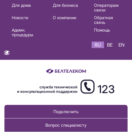
Основная
Для дома
Для бизнеса
Операторам
связи
навигация
Новости
О компании
Обратная
RU
связь
Админ.
Помощь
процедуры
RU
BE
EN
123
служба технической
и консультационной поддержки
Подключить
Вопрос специалисту