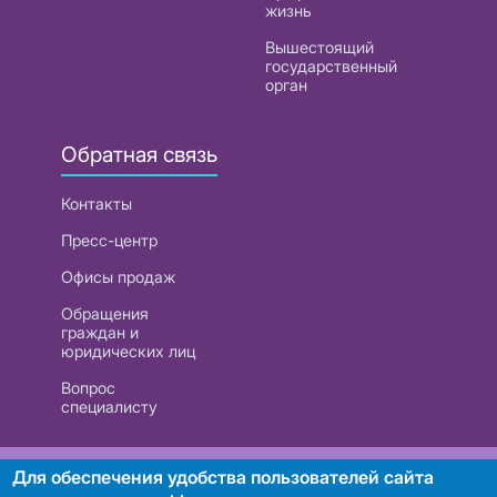
жизнь
Вышестоящий
государственный
орган
Обратная связь
Контакты
Пресс-центр
Офисы продаж
Обращения
граждан и
юридических лиц
Вопрос
специалисту
РУП «Белтелеком». УНП 101007741
Для обеспечения удобства пользователей сайта