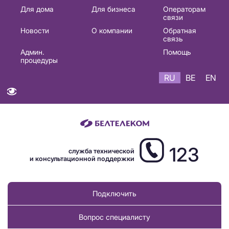
Основная
Для дома
Для бизнеса
Операторам
связи
навигация
Новости
О компании
Обратная
RU
связь
Админ.
Помощь
процедуры
RU
BE
EN
123
служба технической
и консультационной поддержки
Подключить
Вопрос специалисту