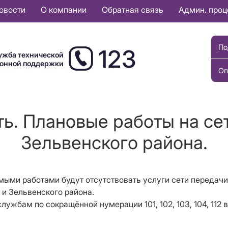
овости
О компании
Обратная связь
Админ. про
По
123
ужба технической
ионной поддержки
Оп
ть. Плановые работы на се
Зельвенского района.
димыми работами будут отсутствовать услуги сети передач
 и Зельвенского района.
лужбам по сокращённой нумерации 101, 102, 103, 104, 11