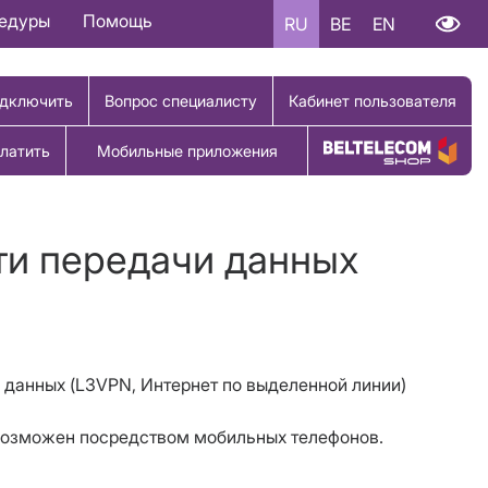
цедуры
Помощь
RU
BE
EN
дключить
Вопрос специалисту
Кабинет пользователя
латить
Мобильные приложения
Купить товар
ти передачи данных
и данных (L3VPN, Интернет по выделенной линии)
2 возможен посредством мобильных телефонов.