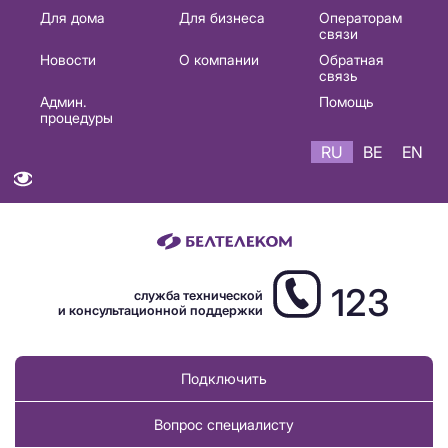
Основная
Для дома
Для бизнеса
Операторам
связи
навигация
Новости
О компании
Обратная
RU
связь
Админ.
Помощь
процедуры
RU
BE
EN
123
служба технической
и консультационной поддержки
Подключить
Вопрос специалисту