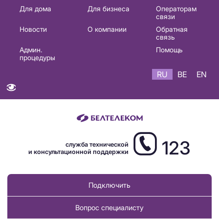
Основная
Для дома
Для бизнеса
Операторам
связи
навигация
Новости
О компании
Обратная
RU
связь
Админ.
Помощь
процедуры
RU
BE
EN
123
служба технической
и консультационной поддержки
Подключить
Вопрос специалисту