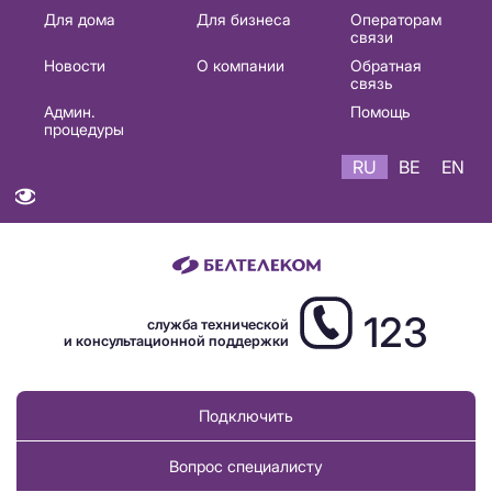
Основная
Для дома
Для бизнеса
Операторам
связи
навигация
Новости
О компании
Обратная
RU
связь
Админ.
Помощь
процедуры
RU
BE
EN
123
служба технической
и консультационной поддержки
Подключить
Вопрос специалисту