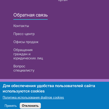
Обратная связь
Контакты
Пресс-центр
Офисы продаж
Обращения
граждан и
юридических лиц
Вопрос
специалисту
РУП «Белтелеком». УНП 101007741
Для обеспечения удобства пользователей сайта
используются cookies
Политика использования файлов cookies
Поиск
Принять
Отклонить