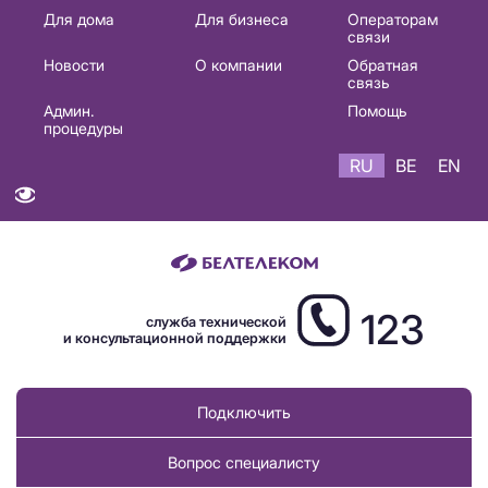
Основная
Для дома
Для бизнеса
Операторам
связи
навигация
Новости
О компании
Обратная
RU
связь
Админ.
Помощь
процедуры
RU
BE
EN
123
служба технической
и консультационной поддержки
Подключить
Вопрос специалисту