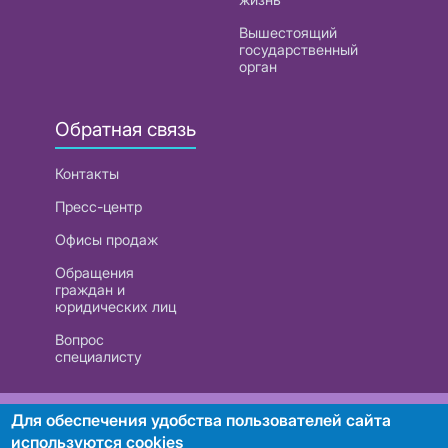
Вышестоящий
государственный
орган
Обратная связь
Контакты
Пресс-центр
Офисы продаж
Обращения
граждан и
юридических лиц
Вопрос
специалисту
РУП «Белтелеком». УНП 101007741
Для обеспечения удобства пользователей сайта
используются cookies