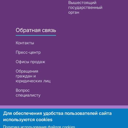
Вышестоящий
государственный
орган
Обратная связь
Контакты
Пресс-центр
Офисы продаж
Обращения
граждан и
юридических лиц
Вопрос
специалисту
РУП «Белтелеком». УНП 101007741
Для обеспечения удобства пользователей сайта
используются cookies
Политика использования файлов cookies