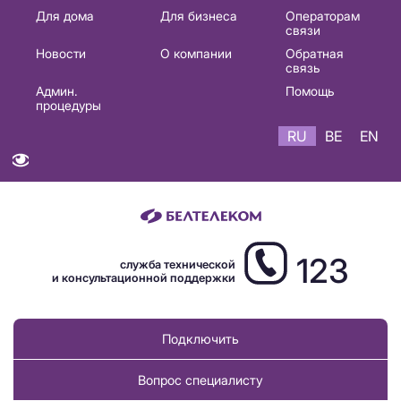
Основная
Для дома
Для бизнеса
Операторам
связи
навигация
Новости
О компании
Обратная
RU
связь
Админ.
Помощь
процедуры
RU
BE
EN
123
служба технической
и консультационной поддержки
Подключить
Вопрос специалисту