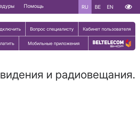
цедуры
Помощь
RU
BE
EN
дключить
Вопрос специалисту
Кабинет пользователя
латить
Мобильные приложения
Купить товар
евидения и радиовещания.