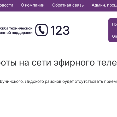
овости
О компании
Обратная связь
Админ. про
По
123
ужба технической
ионной поддержки
Оп
боты на сети эфирного тел
 Щучинского, Лидского районов будет отсутствовать прием