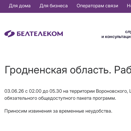
Основная
Для дома
Для бизнеса
Операторам связи
Н
навигация
RU
сл
и консультац
Гродненская область. Ра
03.06.26 с 02.00 до 05.30 на территории Вороновского,
обязательного общедоступного пакета программ.
Приносим извинения за временные неудобства.