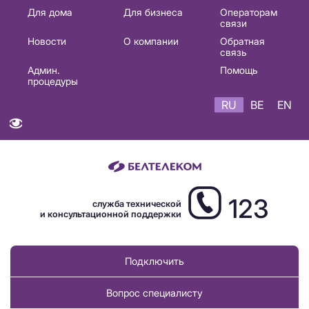
Основная
Для дома
Для бизнеса
Операторам
связи
навигация
Новости
О компании
Обратная
RU
связь
Админ.
Помощь
процедуры
RU
BE
EN
123
служба технической
и консультационной поддержки
Подключить
Вопрос специалисту