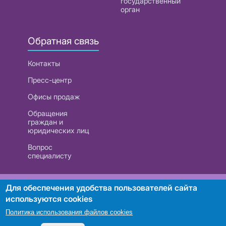
государственный
орган
Обратная связь
Контакты
Пресс-центр
Офисы продаж
Обращения
граждан и
юридических лиц
Вопрос
специалисту
РУП «Белтелеком». УНП 101007741
Для обеспечения удобства пользователей сайта
используются cookies
Политика использования файлов cookies
Поиск