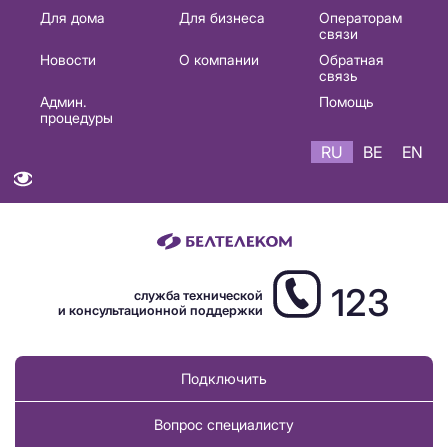
Основная
Для дома
Для бизнеса
Операторам
связи
навигация
Новости
О компании
Обратная
RU
связь
Админ.
Помощь
процедуры
RU
BE
EN
123
служба технической
и консультационной поддержки
Подключить
Вопрос специалисту