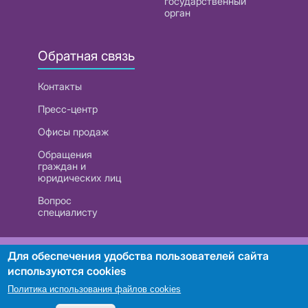
государственный
орган
Обратная связь
Контакты
Пресс-центр
Офисы продаж
Обращения
граждан и
юридических лиц
Вопрос
специалисту
РУП «Белтелеком». УНП 101007741
Для обеспечения удобства пользователей сайта
используются cookies
Политика использования файлов cookies
Поиск