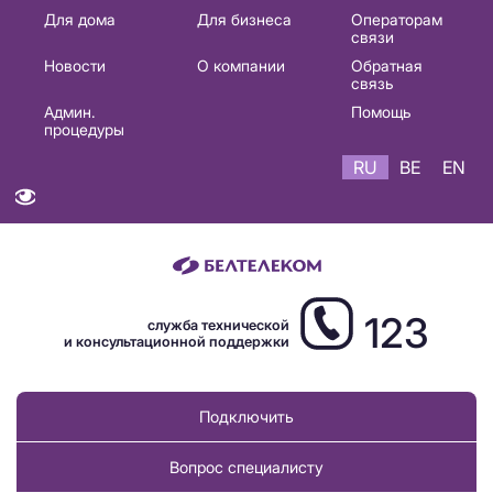
Основная
Для дома
Для бизнеса
Операторам
связи
навигация
Новости
О компании
Обратная
RU
связь
Админ.
Помощь
процедуры
RU
BE
EN
123
служба технической
и консультационной поддержки
Подключить
Вопрос специалисту