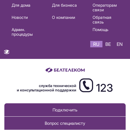
Основная
Для дома
Для бизнеса
Операторам
связи
навигация
Новости
О компании
Обратная
RU
связь
Админ.
Помощь
процедуры
RU
BE
EN
123
служба технической
и консультационной поддержки
Подключить
Вопрос специалисту