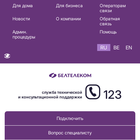
Основная
Для дома
Для бизнеса
Операторам
связи
навигация
Новости
О компании
Обратная
RU
связь
Админ.
Помощь
процедуры
RU
BE
EN
123
служба технической
и консультационной поддержки
Подключить
Вопрос специалисту