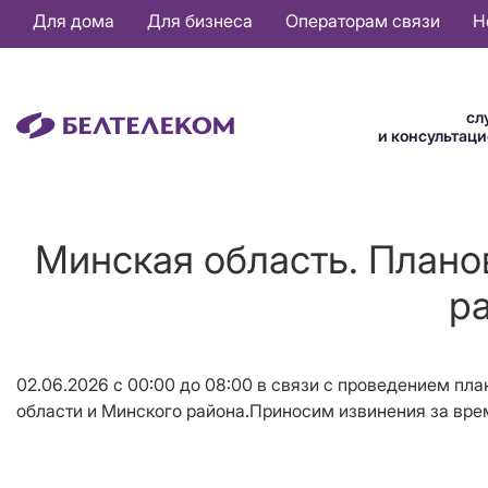
Основная
Для дома
Для бизнеса
Операторам связи
Н
навигация
RU
сл
и консультац
Минская область. Плано
р
02.06.2026 с 00:00 до 08:00 в связи с проведением пл
области и Минского района.Приносим извинения за вр