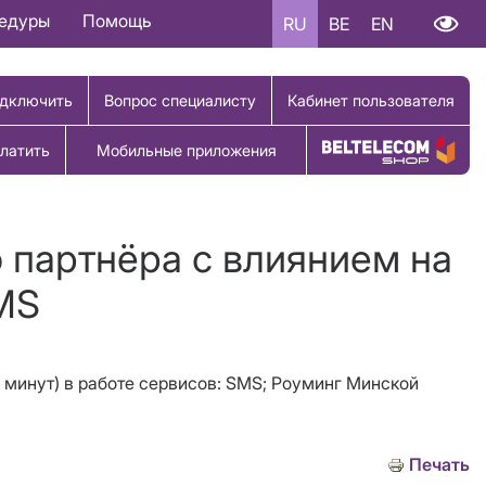
цедуры
Помощь
RU
BE
EN
дключить
Вопрос специалисту
Кабинет пользователя
латить
Мобильные приложения
Купить товар
 партнёра с влиянием на
MS
 минут) в работе сервисов: SMS; Роуминг Минской
Печать