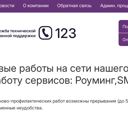
овости
О компании
Обратная связь
Админ. про
По
123
ужба технической
ионной поддержки
Оп
вые работы на сети нашего
аботу сервисов: Роуминг,S
аново-профилактических работ возможны прерывания (до 5
еменные неудобства.