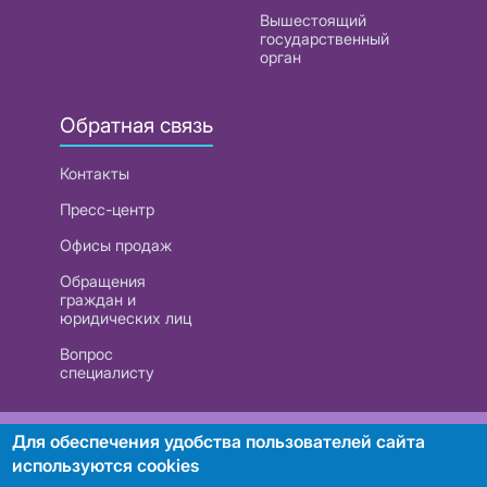
Вышестоящий
государственный
орган
Обратная связь
Контакты
Пресс-центр
Офисы продаж
Обращения
граждан и
юридических лиц
Вопрос
специалисту
РУП «Белтелеком». УНП 101007741
Для обеспечения удобства пользователей сайта
используются cookies