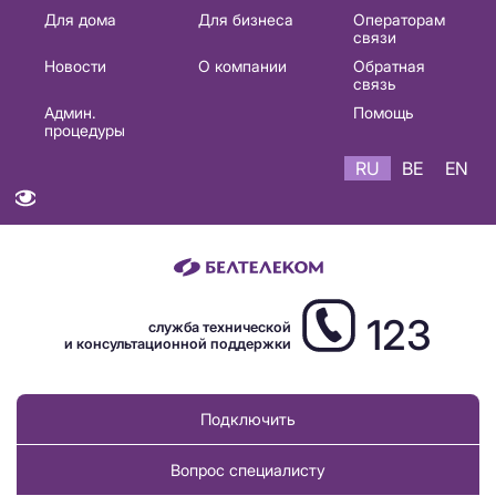
Основная
Для дома
Для бизнеса
Операторам
связи
навигация
Новости
О компании
Обратная
RU
связь
Админ.
Помощь
процедуры
RU
BE
EN
123
служба технической
и консультационной поддержки
Подключить
Вопрос специалисту