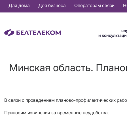
Основная
Для дома
Для бизнеса
Операторам связи
Н
навигация
RU
сл
и консультац
Минская область. Плано
В связи с проведением планово-профилактических работ
Приносим извинения за временные неудобства.