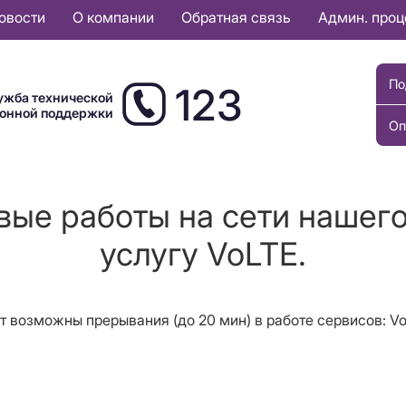
овости
О компании
Обратная связь
Админ. про
По
123
ужба технической
ионной поддержки
Оп
вые работы на сети нашего
услугу VoLTE.
 возможны прерывания (до 20 мин) в работе сервисов: Vo