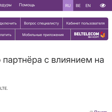
цедуры
Помощь
RU
BE
EN
дключить
Вопрос специалисту
Кабинет пользователя
латить
Мобильные приложения
Купить товар
 партнёра с влиянием на
LTE.