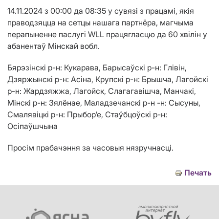
14.11.2024 з 00:00 да 08:35 у сувязі з працамі, якія
праводзяцца на сетцы нашага партнёра, магчыма
перапыненне паслугі WLL працягласцю да 60 хвілін у
абанентаў Мінскай вобл.
Бярэзінскі р-н: Кукарава, Барысаўскі р-н: Глівін,
Дзяржынскі р-н: Асіна, Крупскі р-н: Брышча, Лагойскі
р-н: Жардзяжжа, Лагойск, Слагагавішча, Манчакі,
Мінскі р-н: Зялёнае, Маладзечанскі р-н
-н: Сысуны,
Смалявіцкі р-н: Прыбор'е, Стаўбцоўскі
р-н:
Осіпаўшчына
Просім прабачэння за часовыя нязручнасці.
Печать