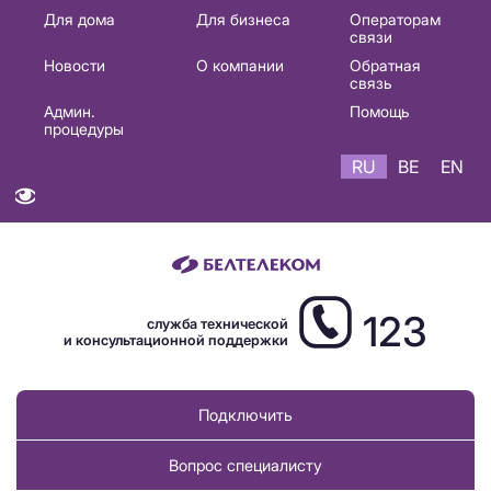
Основная
Для дома
Для бизнеса
Операторам
связи
навигация
Новости
О компании
Обратная
RU
связь
Админ.
Помощь
процедуры
RU
BE
EN
123
служба технической
и консультационной поддержки
Подключить
Вопрос специалисту