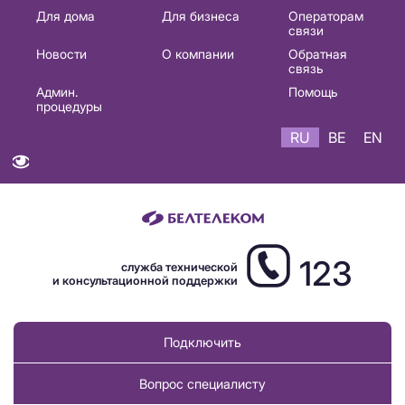
Основная
Для дома
Для бизнеса
Операторам
связи
навигация
Новости
О компании
Обратная
RU
связь
Админ.
Помощь
процедуры
RU
BE
EN
123
служба технической
и консультационной поддержки
Подключить
Вопрос специалисту