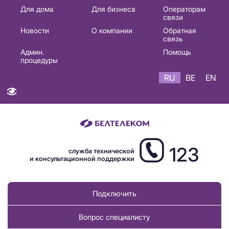
Основная
Для дома
Для бизнеса
Операторам
связи
навигация
Новости
О компании
Обратная
RU
связь
Админ.
Помощь
процедуры
RU
BE
EN
123
служба технической
и консультационной поддержки
Подключить
Вопрос специалисту