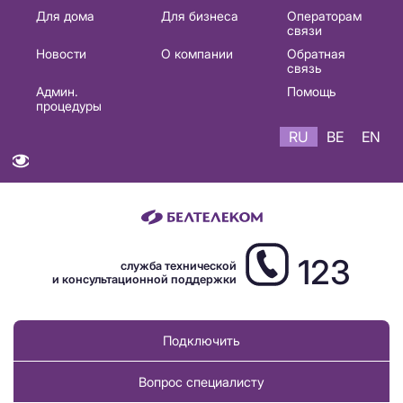
Основная
Для дома
Для бизнеса
Операторам
связи
навигация
Новости
О компании
Обратная
RU
связь
Админ.
Помощь
процедуры
RU
BE
EN
123
служба технической
и консультационной поддержки
Подключить
Вопрос специалисту