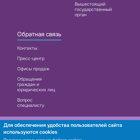
Вышестоящий
государственный
орган
Обратная связь
Контакты
Пресс-центр
Офисы продаж
Обращения
граждан и
юридических лиц
Вопрос
специалисту
РУП «Белтелеком». УНП 101007741
Для обеспечения удобства пользователей сайта
используются cookies