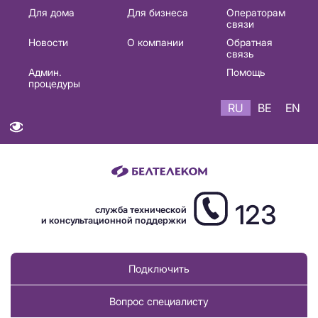
Основная
Для дома
Для бизнеса
Операторам
связи
навигация
Новости
О компании
Обратная
RU
связь
Админ.
Помощь
процедуры
RU
BE
EN
123
служба технической
и консультационной поддержки
Подключить
Вопрос специалисту