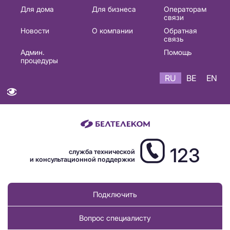
Основная
Для дома
Для бизнеса
Операторам
связи
навигация
Новости
О компании
Обратная
RU
связь
Админ.
Помощь
процедуры
RU
BE
EN
123
служба технической
и консультационной поддержки
Подключить
Вопрос специалисту