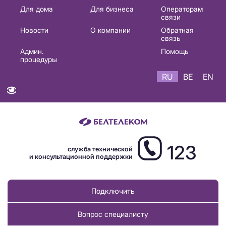
Основная
Для дома
Для бизнеса
Операторам
связи
навигация
Новости
О компании
Обратная
RU
связь
Админ.
Помощь
процедуры
RU
BE
EN
123
служба технической
и консультационной поддержки
Подключить
Вопрос специалисту