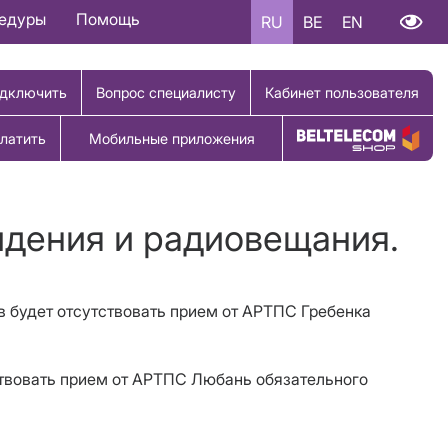
цедуры
Помощь
RU
BE
EN
дключить
Вопрос специалисту
Кабинет пользователя
латить
Мобильные приложения
Купить товар
идения и радиовещания.
ов будет отсутствовать прием от АРТПС Гребенка
тствовать прием от АРТПС Любань обязательного