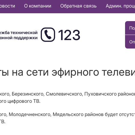
овости
О компании
Обратная связь
Админ. про
По
123
ужба технической
ионной поддержки
Оп
ты на сети эфирного телев
нского, Березинского, Смолевичского, Пуховичского район
го цифрового ТВ.
ского, Молодечненского, Мядельского районов будет отсу
ТВ.