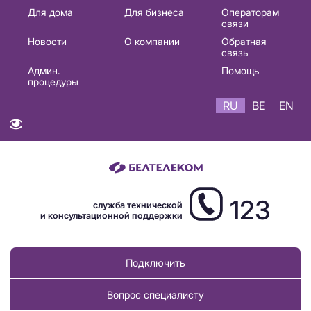
Основная
Для дома
Для бизнеса
Операторам
связи
навигация
Новости
О компании
Обратная
RU
связь
Админ.
Помощь
процедуры
RU
BE
EN
123
служба технической
и консультационной поддержки
Подключить
Вопрос специалисту