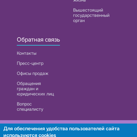
Вышестоящий
государственный
орган
Обратная связь
Контакты
Пресс-центр
Офисы продаж
Обращения
граждан и
юридических лиц
Вопрос
специалисту
РУП «Белтелеком». УНП 101007741
Для обеспечения удобства пользователей сайта
используются cookies