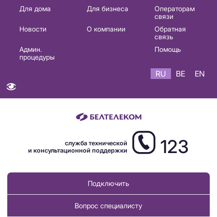
Основная
Для дома
Для бизнеса
Операторам
связи
навигация
Новости
О компании
Обратная
RU
связь
Админ.
Помощь
процедуры
RU
BE
EN
123
служба технической
и консультационной поддержки
Подключить
Вопрос специалисту