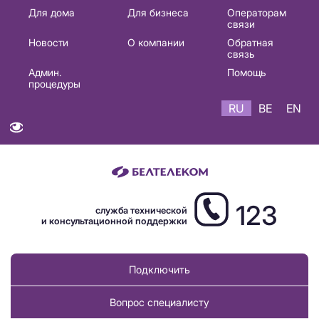
Основная
Для дома
Для бизнеса
Операторам
связи
навигация
Новости
О компании
Обратная
RU
связь
Админ.
Помощь
процедуры
RU
BE
EN
123
служба технической
и консультационной поддержки
Подключить
Вопрос специалисту