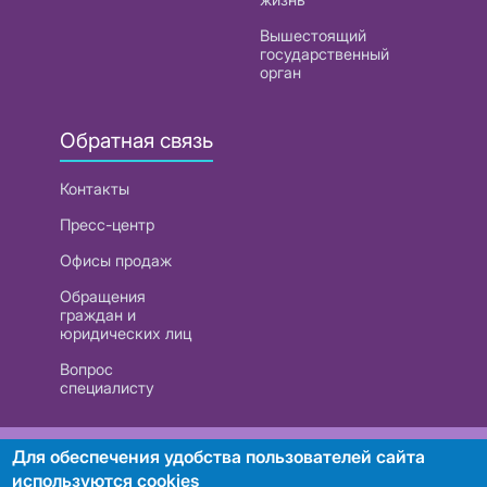
Вышестоящий
государственный
орган
Обратная связь
Контакты
Пресс-центр
Офисы продаж
Обращения
граждан и
юридических лиц
Вопрос
специалисту
РУП «Белтелеком». УНП 101007741
Для обеспечения удобства пользователей сайта
используются cookies