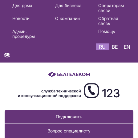
Основная
Для дома
Для бизнеса
Операторам
связи
навигация
Новости
О компании
Обратная
RU
связь
Админ.
Помощь
процедуры
RU
BE
EN
123
служба технической
и консультационной поддержки
Подключить
Вопрос специалисту