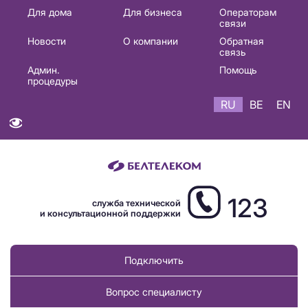
Основная
Для дома
Для бизнеса
Операторам
связи
навигация
Новости
О компании
Обратная
RU
связь
Админ.
Помощь
процедуры
RU
BE
EN
123
служба технической
и консультационной поддержки
Подключить
Вопрос специалисту