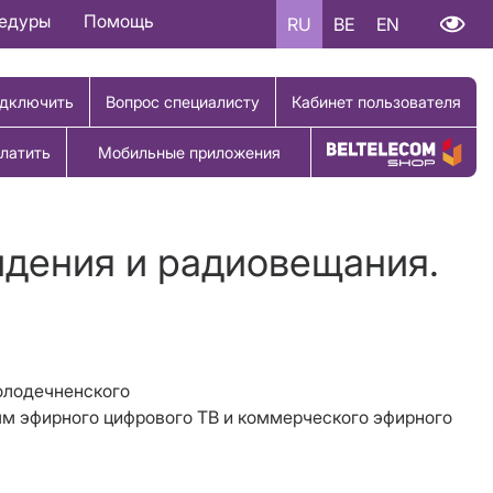
цедуры
Помощь
RU
BE
EN
дключить
Вопрос специалисту
Кабинет пользователя
латить
Мобильные приложения
Купить товар
идения и радиовещания.
Молодечненского
мм эфирного цифрового ТВ и коммерческого эфирного