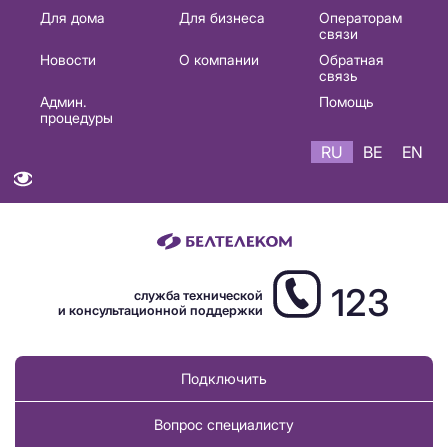
Основная
Для дома
Для бизнеса
Операторам
связи
навигация
Новости
О компании
Обратная
RU
связь
Админ.
Помощь
процедуры
RU
BE
EN
123
служба технической
и консультационной поддержки
Подключить
Вопрос специалисту