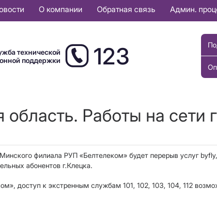
овости
О компании
Обратная связь
Админ. про
По
123
ужба технической
ионной поддержки
Оп
 область. Работы на сети г
и Минского филиала РУП «Белтелеком»
будет перерыв услуг byfl
ельных абонентов г.Клецка.
, доступ к экстренным службам 101, 102, 103, 104, 112 возмо