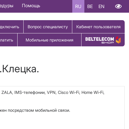
цедуры
Помощь
RU
BE
EN
дключить
Вопрос специалисту
Кабинет пользователя
латить
Мобильные приложения
Купить товар
.Клецка.
y, ZALA, IMS-телефонии,
VPN
,
Cisco
Wi
-
Fi
,
Home
Wi
-
Fi
,
жен посредством мобильной связи.