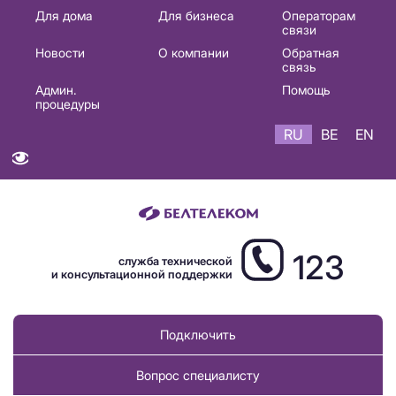
Основная
Для дома
Для бизнеса
Операторам
связи
навигация
Новости
О компании
Обратная
RU
связь
Админ.
Помощь
процедуры
RU
BE
EN
123
служба технической
и консультационной поддержки
Подключить
Вопрос специалисту