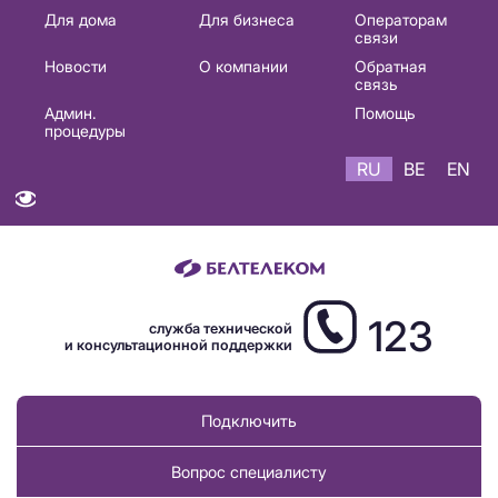
Основная
Для дома
Для бизнеса
Операторам
связи
навигация
Новости
О компании
Обратная
RU
связь
Админ.
Помощь
процедуры
RU
BE
EN
123
служба технической
и консультационной поддержки
Подключить
Вопрос специалисту