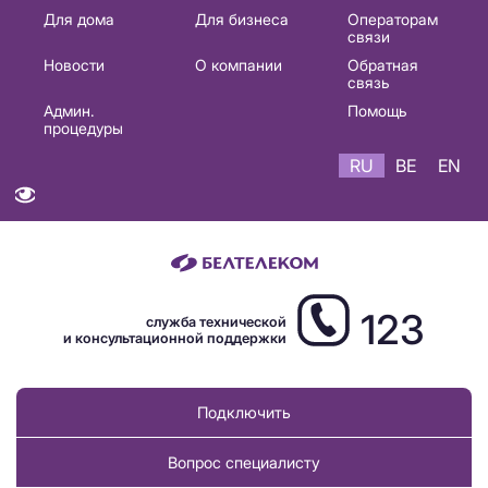
Основная
Для дома
Для бизнеса
Операторам
связи
навигация
Новости
О компании
Обратная
RU
связь
Админ.
Помощь
процедуры
RU
BE
EN
123
служба технической
и консультационной поддержки
Подключить
Вопрос специалисту