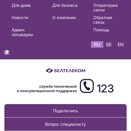
Основная
Для дома
Для бизнеса
Операторам
связи
навигация
Новости
О компании
Обратная
RU
связь
Админ.
Помощь
процедуры
RU
BE
EN
123
служба технической
и консультационной поддержки
Подключить
Вопрос специалисту