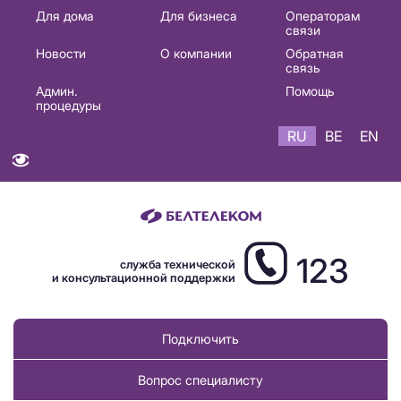
Основная
Для дома
Для бизнеса
Операторам
связи
навигация
Новости
О компании
Обратная
RU
связь
Админ.
Помощь
процедуры
RU
BE
EN
123
служба технической
и консультационной поддержки
Подключить
Вопрос специалисту